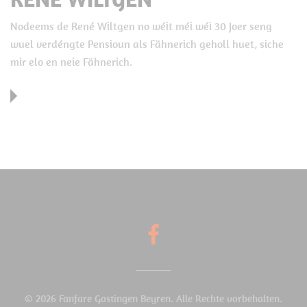
Nodeems de René Wiltgen no wéit méi wéi 30 Joer seng
wuel verdéngte Pensioun als Fähnerich geholl huet, siche
mir elo en neie Fähnerich.
© 2026 Fanfare Gostingen Beyren. Alle Rechte vorbehalten.