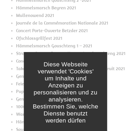
Hämmelsmarsch Gouschteng 2 -2021
Hämmelsmarsch Beyren 2021
Mullenowend 2021
Journée de la Commémoration Nationale 2021
Concert Porte-Ouverte Betzder 2021
Ofschlossgrillfest 2021
Hämmelsmarsch Gouschteng 1 – 2021
Stroosse-Concert Beyren, Kapenaker, Gouschteng 2021
Concert Izeger Heebléiser 2021
Diese Webseite
Take-Away mat Pulled Porc, Chicken an Jackfruit 2021
verwendet 'Cookies'
Generalversammlung 2021
um Inhalte und
Feierlech Momenter
Anzeigen zu
Pupes Mupes 2020
personalisieren und zu
analysieren.
Generalversammlung 2020??
Bestimmen Sie, welche
1000. Café bei den Tutebattien
Dienste benutzt
Wanterconcert 2019
werden dürfen
Hämmelsmärsch
Souvenirs Souvenirs Konveniat 2019