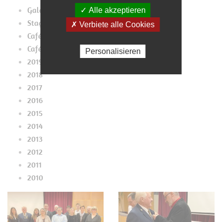
Galaconcert 2019
✓ Alle akzeptieren
Stage2019
✗ Verbiete alle Cookies
Café Pupes Mupes 2019
Café 2019
Personalisieren
2019
2018
2017
2016
2015
2014
2013
2012
2011
2010