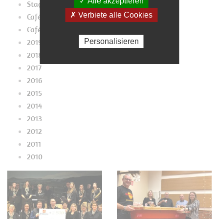
✓ Alle akzeptieren
Stage2019
✗ Verbiete alle Cookies
Café Pupes Mupes 2019
Café 2019
Personalisieren
2019
2018
2017
2016
2015
2014
2013
2012
2011
2010