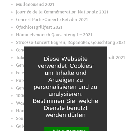
Mullenowend 2021
Journée de la Commémoration Nationale 2021
Concert Porte-Ouverte Betzder 2021
Ofschlossgrillfest 2021
Hämmelsmarsch Gouschteng 1 – 2021
Stroosse-Concert Beyren, Kapenaker, Gouschteng 2021
Concert Izeger Heebléiser 2021
Take-Away mat Pulled Porc, Chicken an Jackfruit 2021
Diese Webseite
Generalversammlung 2021
verwendet 'Cookies'
um Inhalte und
Feierlech Momenter
Anzeigen zu
Pupes Mupes 2020
personalisieren und zu
Generalversammlung 2020??
analysieren.
1000. Café bei den Tutebattien
Bestimmen Sie, welche
Wanterconcert 2019
Dienste benutzt
Hämmelsmärsch
werden dürfen
Souvenirs Souvenirs Konveniat 2019
Galaconcert 2019