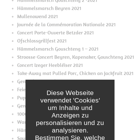
Hämmelsmarsch Gouschteng 2 -2021
Hämmelsmarsch Beyren 2021
Mullenowend 2021
Journée de la Commémoration Nationale 2021
Concert Porte-Ouverte Betzder 2021
Ofschlossgrillfest 2021
Hämmelsmarsch Gouschteng 1 – 2021
Stroosse-Concert Beyren, Kapenaker, Gouschteng 2021
Concert Izeger Heebléiser 2021
Take-Away mat Pulled Porc, Chicken an Jackfruit 2021
Generalversammlung 2021
Feierlech Momenter
Diese Webseite
Pupes Mupes 2020
verwendet 'Cookies'
Generalversammlung 2020??
um Inhalte und
1000. Café bei den Tutebattien
Anzeigen zu
Wanterconcert 2019
personalisieren und zu
analysieren.
Hämmelsmärsch
Bestimmen Sie, welche
Souvenirs Souvenirs Konveniat 2019