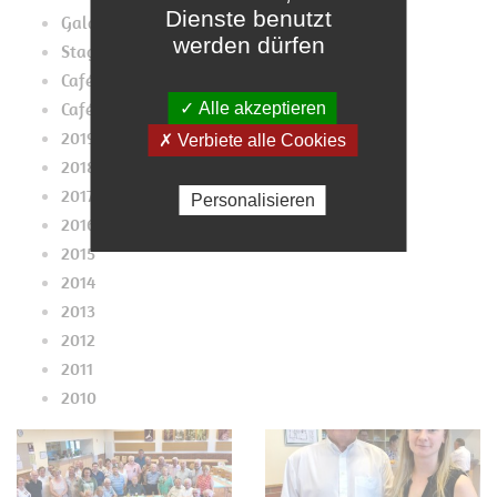
Dienste benutzt
Galaconcert 2019
werden dürfen
Stage2019
Café Pupes Mupes 2019
Café 2019
✓ Alle akzeptieren
2019
✗ Verbiete alle Cookies
2018
2017
Personalisieren
2016
2015
2014
2013
2012
2011
2010