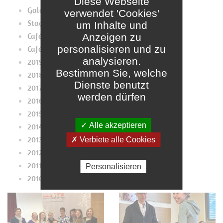
Diese Webseite
Galaconcert 2019
verwendet 'Cookies'
Stage2019
um Inhalte und
Café Pupes Mupes 2019
Anzeigen zu
personalisieren und zu
Café 2019
analysieren.
2019
Bestimmen Sie, welche
2018
Dienste benutzt
2017
werden dürfen
2016
2015
✓ Alle akzeptieren
2014
2013
✗ Verbiete alle Cookies
2012
2011
Personalisieren
2010