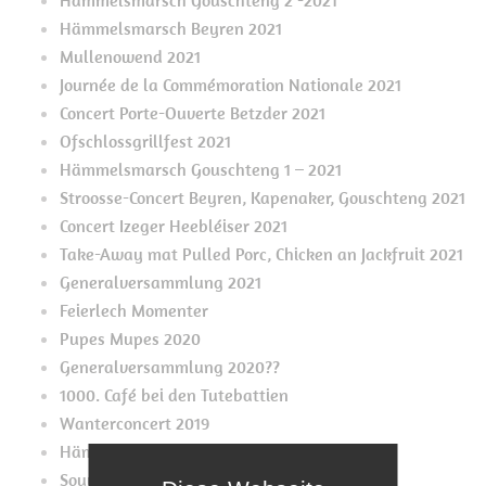
Hämmelsmarsch Gouschteng 2 -2021
Hämmelsmarsch Beyren 2021
Mullenowend 2021
Journée de la Commémoration Nationale 2021
Concert Porte-Ouverte Betzder 2021
Ofschlossgrillfest 2021
Hämmelsmarsch Gouschteng 1 – 2021
Stroosse-Concert Beyren, Kapenaker, Gouschteng 2021
Concert Izeger Heebléiser 2021
Take-Away mat Pulled Porc, Chicken an Jackfruit 2021
Generalversammlung 2021
Feierlech Momenter
Pupes Mupes 2020
Generalversammlung 2020??
1000. Café bei den Tutebattien
Wanterconcert 2019
Hämmelsmärsch
Souvenirs Souvenirs Konveniat 2019